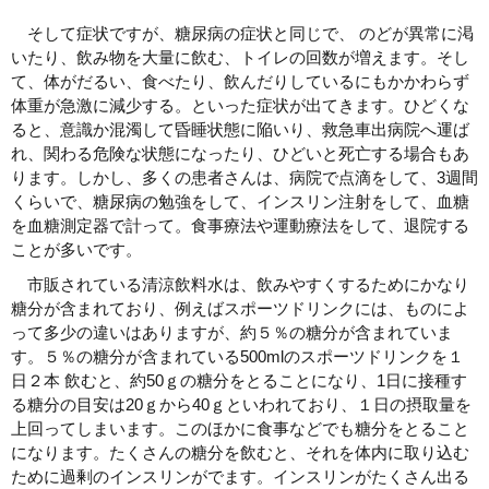
そして症状ですが、糖尿病の症状と同じで、 のどが異常に渇
いたり、飲み物を大量に飲む、トイレの回数が増えます。そし
て、体がだるい、食べたり、飲んだりしているにもかかわらず
体重が急激に減少する。といった症状が出てきます。ひどくな
ると、意識か混濁して昏睡状態に陥いり、救急車出病院へ運ば
れ、関わる危険な状態になったり、ひどいと死亡する場合もあ
ります。しかし、多くの患者さんは、病院で点滴をして、3週間
くらいで、糖尿病の勉強をして、インスリン注射をして、血糖
を血糖測定器で計って。食事療法や運動療法をして、退院する
ことが多いです。
市販されている清涼飲料水は、飲みやすくするためにかなり
糖分が含まれており、例えばスポーツドリンクには、ものによ
って多少の違いはありますが、約５％の糖分が含まれていま
す。５％の糖分が含まれている500mlのスポーツドリンクを１
日２本 飲むと、約50ｇの糖分をとることになり、1日に接種す
る糖分の目安は20ｇから40ｇといわれており、１日の摂取量を
上回ってしまいます。このほかに食事などでも糖分をとること
になります。たくさんの糖分を飲むと、それを体内に取り込む
ために過剰のインスリンがでます。インスリンがたくさん出る