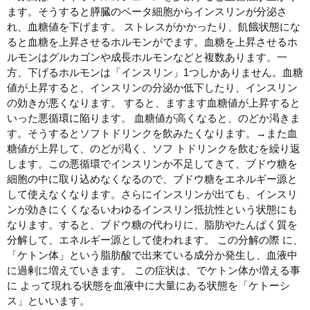
ます。そうすると膵臓のベータ細胞からインスリンが分泌さ
れ、血糖値を下げます。 ストレスがかかったり、飢餓状態にな
ると血糖を上昇させるホルモンがでます。血糖を上昇させるホ
ルモンはグルカゴンや成長ホルモンなどと複数あります。一
方、下げるホルモンは「インスリン」1つしかありません。血糖
値が上昇すると、インスリンの分泌か低下したり、インスリン
の効きが悪くなります。 すると、ますます血糖値が上昇すると
いった悪循環に陥ります。 血糖値が高くなると、のどか渇きま
す。そうするとソフトドリンクを飲みたくなります。→また血
糖値が上昇して、のどが渇く、ソフ トドリンクを飲むを繰り返
します。この悪循環でインスリンか不足してきて、ブドウ糖を
細胞の中に取り込めなくなるので、ブドウ糖をエネルギー源と
して使えなくなります。さらにインスリンが出ても、インスリ
ンが効きにくくなるいわゆるインスリン抵抗性という状態にも
なります。すると、ブドウ糖の代わりに、脂肪やたんぱく質を
分解して、エネルギー源として使われます。 この分解の際 に、
「ケトン体」という脂肪酸で出来ている成分か発生し、血液中
に過剰に増えていきます。 この症状は、でケトン体か増える事
に よって現れる状態を血液中に大量にある状態を「ケトーシ
ス」といいます。