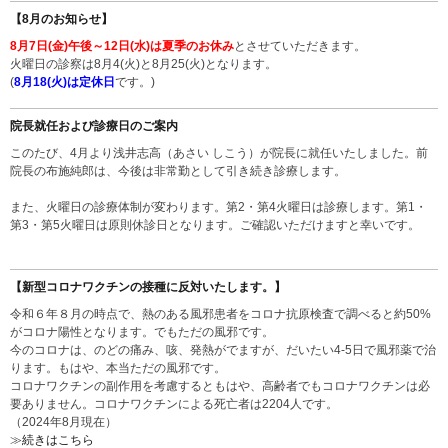
【8月のお知らせ】
8月7日(金)午後～12日(水)は夏季のお休み
とさせていただきます。
火曜日の診察は8月4(火)と8月25(火)となります。
(
8月18(火)は定休日
です。)
院長就任および診療日のご案内
このたび、4月より浅井志高（あさい しこう）が院長に就任いたしました。前
院長の布施純郎は、今後は非常勤として引き続き診療します。
また、火曜日の診療体制が変わります。第2・第4火曜日は診療します。第1・
第3・第5火曜日は原則休診日となります。ご確認いただけますと幸いです。
【新型コロナワクチンの接種に反対いたします。】
令和６年８月の時点で、熱のある風邪患者をコロナ抗原検査で調べると約50%
がコロナ陽性となります。でもただの風邪です。
今のコロナは、のどの痛み、咳、発熱がでますが、だいたい4-5日で風邪薬で治
ります。もはや、本当ただの風邪です。
コロナワクチンの副作用を考慮するともはや、高齢者でもコロナワクチンは必
要ありません。コロナワクチンによる死亡者は2204人です。
（2024年8月現在）
≫
続きはこちら