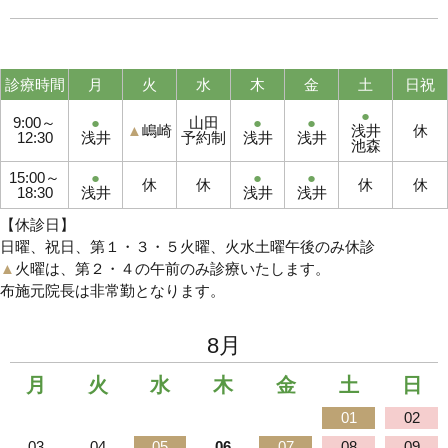
診療時間
月
火
水
木
金
土
日祝
●
9:00～
●
山田
●
●
▲
嶋崎
浅井
休
12:30
浅井
予約制
浅井
浅井
池森
15:00～
●
●
●
休
休
休
休
18:30
浅井
浅井
浅井
【休診日】
日曜、祝日、第１・３・５火曜、火水土曜午後のみ休診
▲
火曜は、第２・４の午前のみ診療いたします。
布施元院長は非常勤となります。
8月
月
火
水
木
金
土
日
01
02
03
04
05
06
07
08
09