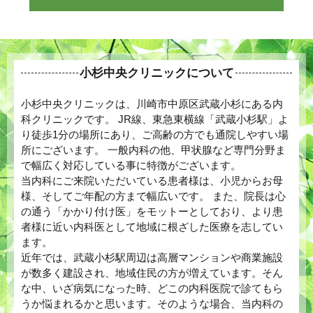
小杉中央クリニックについて
小杉中央クリニックは、川崎市中原区武蔵小杉にある内
科クリニックです。 JR線、東急東横線「武蔵小杉駅」よ
り徒歩1分の場所にあり、ご高齢の方でも通院しやすい場
所にございます。 一般内科の他、甲状腺など専門分野ま
で幅広く対応している事に特徴がございます。
当内科にご来院いただいている患者様は、小児からお母
様、そしてご年配の方まで幅広いです。 また、院長は心
の通う「かかり付け医」をモットーとしており、より患
者様に近い内科医として地域に根ざした医療を志してい
ます。
近年では、武蔵小杉駅周辺は高層マンションや商業施設
が数多く建設され、地域住民の方が増えています。そん
な中、いざ病気になった時、どこの内科医院で診てもら
うか悩まれるかと思います。そのような場合、当内科の