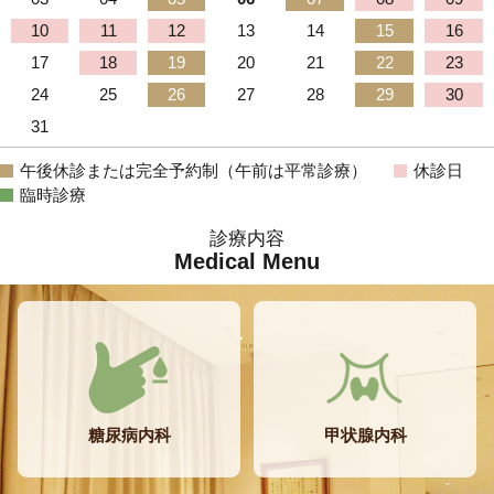
10
11
12
13
14
15
16
17
18
19
20
21
22
23
24
25
26
27
28
29
30
31
午後休診または完全予約制（午前は平常診療）
休診日
臨時診療
診療内容
Medical Menu
糖尿病内科
甲状腺内科