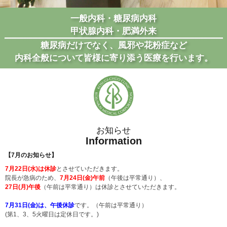
一般内科・糖尿病内科
甲状腺内科・肥満外来
糖尿病だけでなく、風邪や花粉症など
内科全般について皆様に寄り添う医療を行います。
お知らせ
Information
【7月のお知らせ】
7月22日(水)は休診
とさせていただきます。
院長が急病のため、
7月24日(金)午前
（午後は平常通り）、
27日(月)午後
（午前は平常通り）は休診とさせていただきます。
7月31日(金)は、午後休診
です。（午前は平常通り）
(第1、3、5火曜日は定休日です。)