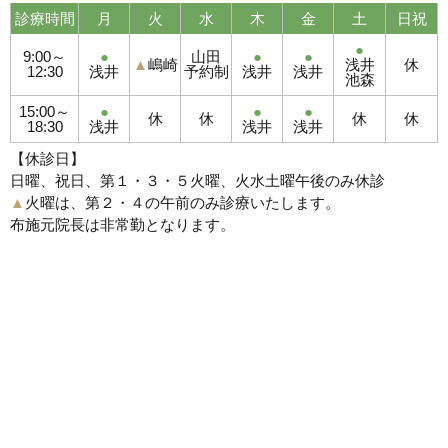
診療時間
月
火
水
木
金
土
日祝
●
9:00～
●
山田
●
●
▲
嶋崎
浅井
休
12:30
浅井
予約制
浅井
浅井
池森
15:00～
●
●
●
休
休
休
休
18:30
浅井
浅井
浅井
【休診日】
日曜、祝日、第１・３・５火曜、火水土曜午後のみ休診
▲
火曜は、第２・４の午前のみ診療いたします。
布施元院長は非常勤となります。