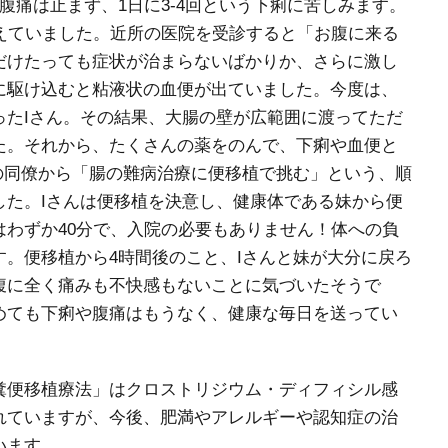
腹痛は止まず、1日に3-4回という下痢に苦しみます。
えていました。近所の医院を受診すると「お腹に来る
だけたっても症状が治まらないばかりか、さらに激し
に駆け込むと粘液状の血便が出ていました。今度は、
ったIさん。その結果、大腸の壁が広範囲に渡ってただ
た。それから、たくさんの薬をのんで、下痢や血便と
の同僚から「腸の難病治療に便移植で挑む」という、順
した。Iさんは便移植を決意し、健康体である妹から便
わずか40分で、入院の必要もありません！体への負
。便移植から4時間後のこと、Iさんと妹が大分に戻ろ
腹に全く痛みも不快感もないことに気づいたそうで
めても下痢や腹痛はもうなく、健康な毎日を送ってい
糞便移植療法」はクロストリジウム・ディフィシル感
れていますが、今後、肥満やアレルギーや認知症の治
います。