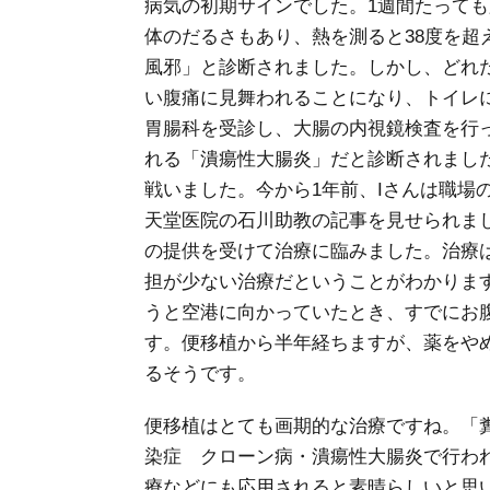
病気の初期サインでした。1週間たっても
体のだるさもあり、熱を測ると38度を超
風邪」と診断されました。しかし、どれ
い腹痛に見舞われることになり、トイレ
胃腸科を受診し、大腸の内視鏡検査を行
れる「潰瘍性大腸炎」だと診断されまし
戦いました。今から1年前、Iさんは職場
天堂医院の石川助教の記事を見せられま
の提供を受けて治療に臨みました。治療は
担が少ない治療だということがわかります
うと空港に向かっていたとき、すでにお
す。便移植から半年経ちますが、薬をや
るそうです。
便移植はとても画期的な治療ですね。「
染症 クローン病・潰瘍性大腸炎で行わ
療などにも応用されると素晴らしいと思