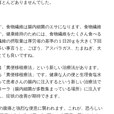
ほとんどありませんでした。
す。食物繊維は腸内細菌のエサになります。食物繊維
す。健康維持のためには、食物繊維をたくさん食べる
維の摂取量は厚労省の基準の１日20ｇを大きく下回
多い事言うと、ごぼう、アスパラガス、たまねぎ、大
とても良いですね。
は「糞便移植療法」という新しい治療法があります。
る「糞便移植療法」です。健康な人の便と生理食塩水
って患者さんの腸内に注入するという新しい治療法で
ローラ（腸内細菌が多数集まっている場所）に注入す
し、症状の改善が期待できます。
然の腹痛と強烈な便意に襲われます。これが、恐ろしい