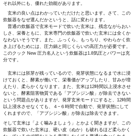
それ以外にも、優れた効能があります。
玄米の良い点はわかっていただけたと思います。さて、この
炊飯器をなぜ選んだかというと、話に変わります。
普通の炊飯器で玄米モードで炊いた玄米は、残念ながらおい
しさ、栄養ともに、玄米専門の炊飯器で炊いた玄米には全くか
なわないそうです。また、ふっくら、もっちり、やわらかく炊
き上げるためには、圧力鍋と同じくらいの高圧力が必要です。
このクック New 圧力名人という炊飯器は1.8気圧とパワーは充
分です。
玄米には胚芽が残っているので、発芽状態になるまで水に浸
けておくと、酵素が働いて、栄養価がアップしたり、甘みが増
えたり、柔らかくなります。また、玄米は12時間以上浸水させ
ないと、酵素阻害物質である「アブシジン酸」が除去できない
という問題点がありますが、発芽玄米モードにすると、12時間
以上浸水させなくても、４−６時間で自動で、発芽状態にして
くれますので、「アブシジン酸」が除去は除去できます。
そして玄米は「よく噛みましょう」とかよく聞きますが、この
炊飯器で炊いた玄米は、硬い皮（ぬか）も破れるほど柔らかく