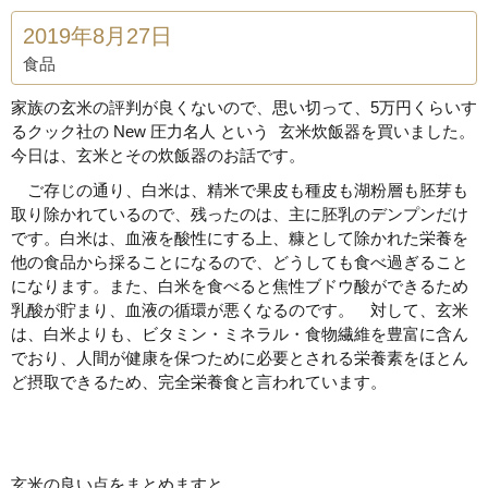
2019年8月27日
食品
家族の玄米の評判が良くないので、思い切って、5万円くらいす
るクック社の New 圧力名人 という 玄米炊飯器を買いました。
今日は、玄米とその炊飯器のお話です。
ご存じの通り、白米は、精米で果皮も種皮も湖粉層も胚芽も
取り除かれているので、残ったのは、主に胚乳のデンプンだけ
です。白米は、血液を酸性にする上、糠として除かれた栄養を
他の食品から採ることになるので、どうしても食べ過ぎること
になります。また、白米を食べると焦性ブドウ酸ができるため
乳酸が貯まり、血液の循環が悪くなるのです。 対して、玄米
は、白米よりも、ビタミン・ミネラル・食物繊維を豊富に含ん
でおり、人間が健康を保つために必要とされる栄養素をほとん
ど摂取できるため、完全栄養食と言われています。
玄米の良い点をまとめますと、