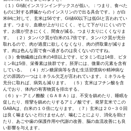
（１）GI値(インスリンインデックスが低い。：つまり、食べた
ものに対する膵臓からのインスリンので出る具合です。）が白
米84に対して、玄米は56です。GI値60以下は低GIと言われてい
ます。つまり、血糖が上がりにくく、そして下がりにくいので
す。お腹が空きにくく、間食が減る。つまり太りにくくなりま
す。 （２）タンパク質が白米の1.7倍です。タンパク質が充分
取れるので、肉が過度に欲しくなくなり、肉の摂取量が減りま
す。肉は色んな面で食べ過ぎるのは良くないのですね。
（３）食物繊維は白米の4倍以上です。ビタミンEは14倍、ビタ
ミンBは5倍、栄養素は抜群です。胚芽には、微量の元素を含有
している。 （４）ガン糖尿病等を含む生活習慣病や精神病な
どの原因の一つはミネラル欠乏が言われています。ミネラルを
充分に取れば、病気も減ります。 （５）玄米はフチン酸を含
んでおり、体内の有害物質を排出する。
（６）γ－アミノ酪酸（ＧＡＢＡ）は、不安を鎮めたり、睡眠を
促したり、痙攣を鎮めたりするアミノ酸です。発芽玄米でこの
GABAは、白米の１０倍になります。（７）玄米は２０−３０回
は良く噛まないと行けませんが、噛むことにより、消化を助け
たり、あごや歯の保護作用や代謝の改善、脳の血流改善にも良
い影響を与えます。