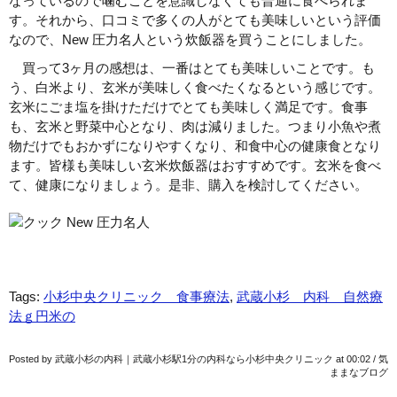
なっているので噛むことを意識しなくても普通に食べられま
す。それから、口コミで多くの人がとても美味しいという評価
なので、New 圧力名人という炊飯器を買うことにしました。
買って3ヶ月の感想は、一番はとても美味しいことです。も
う、白米より、玄米が美味しく食べたくなるという感じです。
玄米にごま塩を掛けただけでとても美味しく満足です。食事
も、玄米と野菜中心となり、肉は減りました。つまり小魚や煮
物だけでもおかずになりやすくなり、和食中心の健康食となり
ます。皆様も美味しい玄米炊飯器はおすすめです。玄米を食べ
て、健康になりましょう。是非、購入を検討してください。
Tags:
小杉中央クリニック 食事療法
,
武蔵小杉 内科 自然療
法ｇ円米の
Posted by 武蔵小杉の内科｜武蔵小杉駅1分の内科なら小杉中央クリニック at
00:02
/
気
ままなブログ