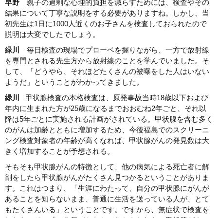
早野
親子の過剰な心理的負担を減らすためには、検査やその
結果について丁寧な説明をする必要がありますね。しかし、当
初先生は1日に1000人近くのお子さんを検査しておられたので
説明は大変でしたでしょう。
緑川
毎日検査の現場でプローベを握りながら、一方で放射線
を専門とされる先生方から放射線のことを学んでいました。そ
して、「どうやら、それほどたくさんの被曝をした人はいない
ようだ」ということがわかってきました。
緑川
甲状腺検査の本格検査は、原発事故当時18歳以下および
年内に生まれた方が25歳になるまでおおむね2年ごと、それ以
降は5年ごとに実施される計画がされている。甲状腺を含む多く
のがんは加齢とともに増加するため、今後福島でのスクリーニ
ング検査対象者の年齢が高くなれば、甲状腺がんの発見数は大
きく増加することが予想される。
そもそも甲状腺がんの特徴として、他の病気による死亡者に解
剖をしたら甲状腺がんがたくさん見つかるということがありま
す。これはつまり、「生涯にわたって、自分の甲状腺にがんが
あることを知らないまま、普通に生活を送っている人が、とて
もたくさんいる」ということです。ですから、無症状で検査を