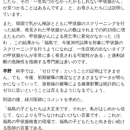
したら、その「一生気づかなかったかもしれない甲状腺がん」
が見つかることはあるんですよ、と、お母さんたちには説明し
ています。
また、韓国で乳がん検診とともに甲状腺のスクリーニングを行
った結果、発見された甲状腺がんの数はそれまでの約15倍に増
えたものの、甲状腺がんによる死亡率に変化がなかった（注
4）。この結果から「福島で、今後30代以降を対象に甲状腺の
スクリーニングを行うようになれば、一生症状の出ないタイプ
の甲状腺がんが非常に多く発見される可能性がある」と過剰診
断の危険性を指摘する専門家は多いのです。
早野
科学では、「ゼロです」ということの証明はできませ
ん。でも、今後、初期被曝の推定などさまざまなデータが明ら
かになっていって、放射線の被曝による健康影響は統計的にも
ゼロに近いということは言えるようになるでしょう。
対談の後、緑川医師にコメントを求めた。
「福島の子どもたちは大丈夫です。それが、私がはじめから信
じて、なによりも守らなければいけない言葉です。」これが、
福島の甲状腺検査の現場で、福島の子どもたちと向き合い続け
る医師の言葉である。