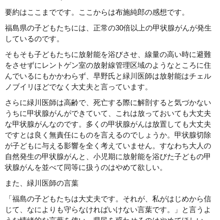
要約はここまでです。ここからは布施純郎の感想です。
福島県の子どもたちには、正常の30倍以上の甲状腺がんが発生
しているのです。
そもそも子どもたちに放射能を浴びさせ、線量の高い時に避難
をさせずにレントゲン室の放射線管理区域のようなところに住
んでいるにもかかわらず、早野氏と緑川医師は放射能はチェル
ノブイリほどでなく大丈夫と言っています。
さらに緑川医師は高齢で、死亡する際に解剖すると気づかない
うちに甲状腺がんができていて、これは放っておいても大丈夫
な甲状腺がんなのです。多くの甲状腺がんは放置しても大丈夫
ですとは良く無責任にものを言えるのでしょうか。甲状腺切除
が子どもに与える影響を全く考えていません。すなわち大人の
自然発生の甲状腺がんと、小児期に放射能を浴びた子どもの甲
状腺がんを並べて同等に扱うのはやめて欲しい。
また、緑川医師の言葉
「福島の子どもたちは大丈夫です。それが、私がはじめから信
じて、なによりも守らなければいけない言葉です。」と言うよ