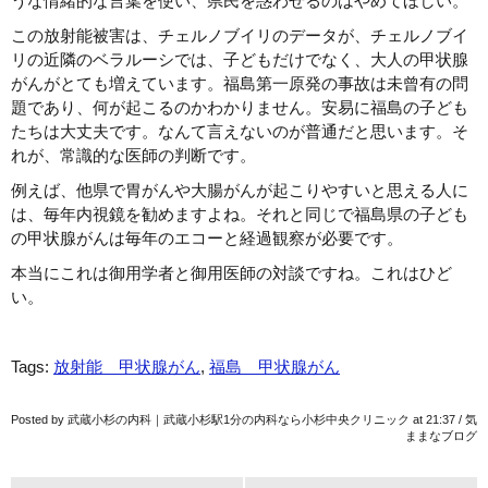
うな情緒的な言葉を使い、県民を惑わせるのはやめてほしい。
この放射能被害は、チェルノブイリのデータが、チェルノブイ
リの近隣のベラルーシでは、子どもだけでなく、大人の甲状腺
がんがとても増えています。福島第一原発の事故は未曾有の問
題であり、何が起こるのかわかりません。安易に福島の子ども
たちは大丈夫です。なんて言えないのが普通だと思います。そ
れが、常識的な医師の判断です。
例えば、他県で胃がんや大腸がんが起こりやすいと思える人に
は、毎年内視鏡を勧めますよね。それと同じで福島県の子ども
の甲状腺がんは毎年のエコーと経過観察が必要です。
本当にこれは御用学者と御用医師の対談ですね。これはひど
い。
Tags:
放射能 甲状腺がん
,
福島 甲状腺がん
Posted by 武蔵小杉の内科｜武蔵小杉駅1分の内科なら小杉中央クリニック at
21:37
/
気
ままなブログ