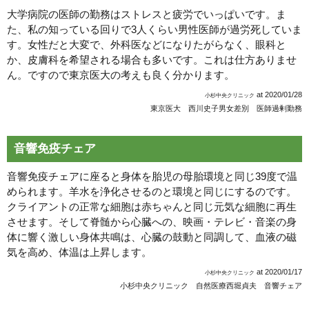
大学病院の医師の勤務はストレスと疲労でいっぱいです。ま
た、私の知っている回りで3人くらい男性医師が過労死していま
す。女性だと大変で、外科医などになりたがらなく、眼科と
か、皮膚科を希望される場合も多いです。これは仕方ありませ
ん。ですので東京医大の考えも良く分かります。
at
2020/01/28
小杉中央クリニック
東京医大 西川史子
男女差別 医師過剰勤務
音響免疫チェア
音響免疫チェアに座ると身体を胎児の母胎環境と同じ39度で温
められます。羊水を浄化させるのと環境と同じにするのです。
クライアントの正常な細胞は赤ちゃんと同じ元気な細胞に再生
させます。そして脊髄から心臓への、映画・テレビ・音楽の身
体に響く激しい身体共鳴は、心臓の鼓動と同調して、血液の磁
気を高め、体温は上昇します。
at
2020/01/17
小杉中央クリニック
小杉中央クリニック 自然医療
西堀貞夫 音響チェア