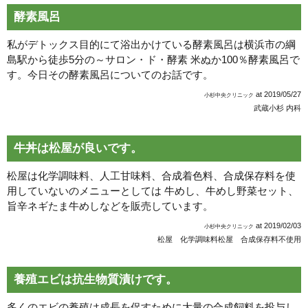
酵素風呂
私がデトックス目的にて浴出かけている酵素風呂は横浜市の綱
島駅から徒歩5分の～サロン・ド・酵素 米ぬか100％酵素風呂で
す。今日その酵素風呂についてのお話です。
at
2019/05/27
小杉中央クリニック
武蔵小杉 内科
牛丼は松屋が良いです。
松屋は化学調味料、人工甘味料、合成着色料、合成保存料を使
用していないのメニューとしては 牛めし、牛めし野菜セット、
旨辛ネギたま牛めしなどを販売しています。
at
2019/02/03
小杉中央クリニック
松屋 化学調味料
松屋 合成保存料不使用
養殖エビは抗生物質漬けです。
多くのエビの養殖は成長を促すために大量の合成飼料を投与し