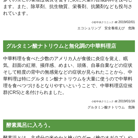
ます。また、除草剤、抗生物質、栄養剤、抗菌剤なども投与さ
れています。
at
2019/02/01
小杉中央クリニック
エコシュリンプ 安全
養殖えび 危険
グルタミン酸ナトリウムと無化調の中華料理店
中華料理を食べた少数のアメリカ人が食後に炎症を覚え、眠
気、顔面の紅潮、掻痒感、めまい、頭痛、自暴自棄などの症状
そして軽度の背中の無感覚などの症状が見られたことから、中
華料理は特にグルタミン酸ナトリウムを大量に使うので中華料
理を食べつづけるとなりやすいということで、中華料理店症候
群(CRS)と名付けられました。
at
2019/01/16
小杉中央クリニック
グルタミン酸ナトリウム 危険
酵素風呂に入ろう。
酵素浴とは、主成分の米ぬかと檜パウダー（檜のオガクズ）や