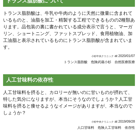
トランス脂肪酸について
トランス脂肪酸は、牛乳や牛肉のように天然に微量に含まれて
いるものと、油脂を加工・精製する工程でできるものの2種類あ
ります。品包装の裏に書かれている成分表示で言うと、マーガ
リン、ショートニング、ファットスプレッド、食用植物油、加
工油脂と表示されているものにトランス脂肪酸が含まれていま
す。
at
2020/01/07
小杉中央クリニック
トランス脂肪酸 危険
武蔵小杉 自然医療医療
人工甘味料の依存性
人工甘味料を摂ると、カロリーが無いのに甘いものが摂れて、
特した気分になりますが、本当にそうなのでしょうか？人工甘
味料を摂ると痩せるようなイメージがありますが、本当なので
しょうか？
at
2019/09/28
小杉中央クリニック
人口甘味料 危険
人工甘味料 依存性