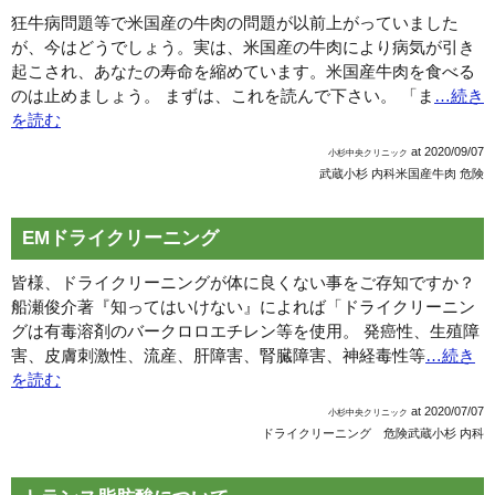
狂牛病問題等で米国産の牛肉の問題が以前上がっていました
が、今はどうでしょう。実は、米国産の牛肉により病気が引き
起こされ、あなたの寿命を縮めています。米国産牛肉を食べる
のは止めましょう。 まずは、これを読んで下さい。 「ま
…続き
を読む
at
2020/09/07
小杉中央クリニック
武蔵小杉 内科
米国産牛肉 危険
EMドライクリーニング
皆様、ドライクリーニングが体に良くない事をご存知ですか？
船瀬俊介著『知ってはいけない』によれば「ドライクリーニン
グは有毒溶剤のバークロロエチレン等を使用。 発癌性、生殖障
害、皮膚刺激性、流産、肝障害、腎臓障害、神経毒性等
…続き
を読む
at
2020/07/07
小杉中央クリニック
ドライクリーニング 危険
武蔵小杉 内科