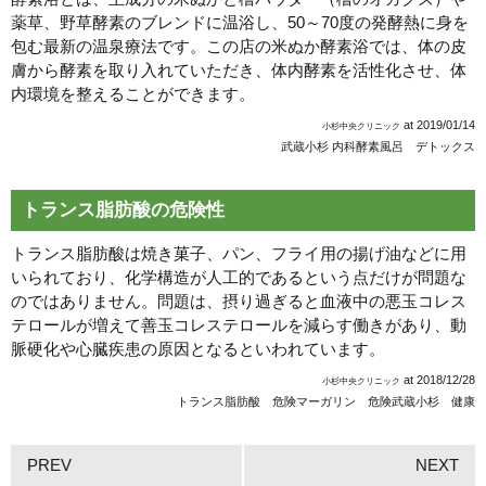
薬草、野草酵素のブレンドに温浴し、50～70度の発酵熱に身を
包む最新の温泉療法です。この店の米ぬか酵素浴では、体の皮
膚から酵素を取り入れていただき、体内酵素を活性化させ、体
内環境を整えることができます。
at
2019/01/14
小杉中央クリニック
武蔵小杉 内科
酵素風呂 デトックス
トランス脂肪酸の危険性
トランス脂肪酸は焼き菓子、パン、フライ用の揚げ油などに用
いられており、化学構造が人工的であるという点だけが問題な
のではありません。問題は、摂り過ぎると血液中の悪玉コレス
テロールが増えて善玉コレステロールを減らす働きがあり、動
脈硬化や心臓疾患の原因となるといわれています。
at
2018/12/28
小杉中央クリニック
トランス脂肪酸 危険
マーガリン 危険
武蔵小杉 健康
PREV
NEXT