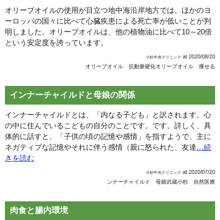
オリーブオイルの使用が目立つ地中海沿岸地方では、ほかのヨ
ーロッパの国々に比べて心臓疾患による死亡率が低いことが判
明しました。オリーブオイルは、他の植物油に比べて10～20倍
という安定度を誇っています。
at
2020/08/20
小杉中央クリニック
オリーブオイル 抗動脈硬化
オリーブオイル 痩せる
インナーチャイルドと母娘の関係
インナーチャイルドとは、「内なる子ども」と訳されます。心
の中に住んでいるこどもの自分のことです。です。詳しく、具
体的に話すと、「子供の頃の記憶や感情」を指すようで、主に
ネガティブな記憶やそれに伴う感情（親に怒られた、友達
…続
きを読む
at
2020/07/20
小杉中央クリニック
ンナーチャイルド 母娘
武蔵小杉 自然医療
肉食と腸内環境