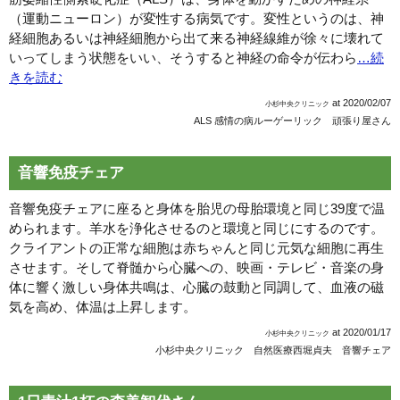
（運動ニューロン）が変性する病気です。変性というのは、神
経細胞あるいは神経細胞から出て来る神経線維が徐々に壊れて
いってしまう状態をいい、そうすると神経の命令が伝わら
…続
きを読む
at
2020/02/07
小杉中央クリニック
ALS 感情の病
ルーゲーリック 頑張り屋さん
音響免疫チェア
音響免疫チェアに座ると身体を胎児の母胎環境と同じ39度で温
められます。羊水を浄化させるのと環境と同じにするのです。
クライアントの正常な細胞は赤ちゃんと同じ元気な細胞に再生
させます。そして脊髄から心臓への、映画・テレビ・音楽の身
体に響く激しい身体共鳴は、心臓の鼓動と同調して、血液の磁
気を高め、体温は上昇します。
at
2020/01/17
小杉中央クリニック
小杉中央クリニック 自然医療
西堀貞夫 音響チェア