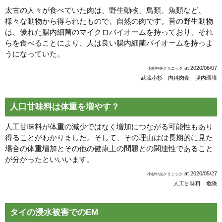
太古の人々が食べていた肉は、野生動物、鳥類、魚類など、
様々な動物から得られたもので、自然の肉です。昔の野生動物
は、優れた腸内細菌のマイクロバイオームを持っており、それ
らを食べることにより、人は良い腸内細菌バイオームを持っよ
うになっていた。
at
2020/06/07
小杉中央クリニック
武蔵小杉 内科
肉食 腸内環境
人口甘味料は体重を増やす？
人工甘味料が体重の減少ではなく増加につながる可能性もあり
得ることがわかりました。そして、その理由はは長期的に見た
場合の体重増加とその他の健康上の問題との関連性であること
が分かったといいいます。
at
2020/05/27
小杉中央クリニック
人工甘味料 危険
タイの浸水被害でのEM