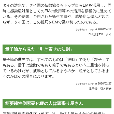
タイの洪水で、タイ国の仏教協会もトップ自らEMを活用し、同
時に感染症対策としてのEMの飲用等々の活用を積極的に進めて
いる。その結果、予想された衛生問題や、感染症は殆んど起こ
らず、タイ国は、この難局をEMで乗り切ったのである。
at
2020/04/17
小杉中央クリニック
EM 洪水
EM タイ
量子論から見た「引き寄せの法則」
量子論の世界では、すべてのものは「波動」であり「粒子」で
もある。量子は波動でもあり粒子でもあるという二重性を持っ
ているわけだが、波動としてふるまうのか、粒子としてふるま
うのかはその場合によります。
at
2020/02/27
小杉中央クリニック
量子論 引き寄せ
筋萎縮性側索硬化症の人は頑張り屋さん
筋萎縮性側索硬化症（ALS）は、身体を動かすための神経系