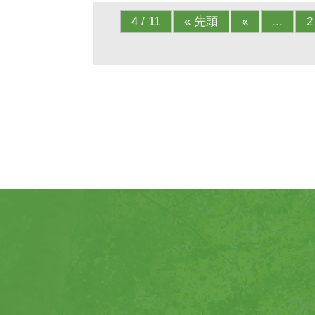
4 / 11
« 先頭
«
...
2